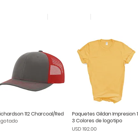
Inicio
Proyectos
Marketing Digit
ichardson 112 Charcoal/Red
Vista rápida
Paquetes Gildan Impresion 
Vista rápida
3 Colores de logotipo
gotado
Precio
USD 192.00