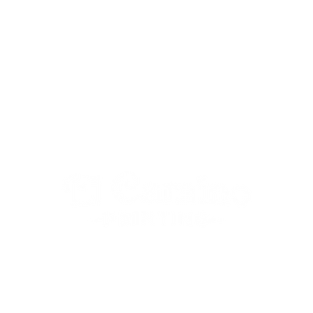
nes - Viernes 9:30am - 5:00pm | Atendemos solamente por c
©2019 El Camino Printing