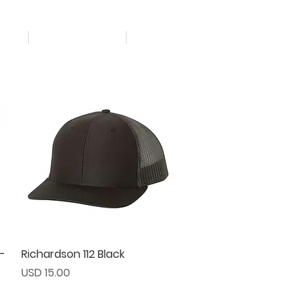
al
Productos
+
1-
Richardson 112 Black
Vista rápida
Precio
USD 15.00