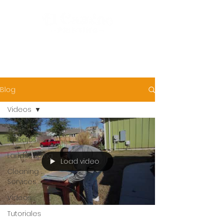
Blog
Videos
Todos los
trabajos
Landscaping
Load video
Cleaning
Services
Videos
Tutoriales