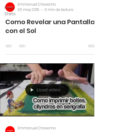
Emmanuel Chavarria
Party
30 may 2019
0 min de lectura
Shirts
Como Revelar una Pantalla
con el Sol
Load video
Emmanuel Chavarria