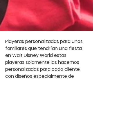
Playeras personalizadas para unos 
familiares que tendrían una fiesta 
en Walt Disney World estas 
playeras solamente las hacemos 
personalizadas para cada cliente, 
con diseños especialmente de 
nosotros o con el toque especial de 
cada cliente, si estas interesado 
contactanos o comparte esta 
publicación para que puedan 
seguirnos en redes sociales y 
podamos ayudar a mas personas a 
tener una fiesta personalizada.