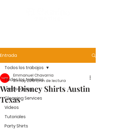
Entrada
Todos los trabajos
Emmanuel Chavarria
Todos los trabajos
31 may 2019
1 min de lectura
Walt Disney Shirts Austin
Landscaping
Texas
Cleaning Services
Videos
Tutoriales
Party Shirts